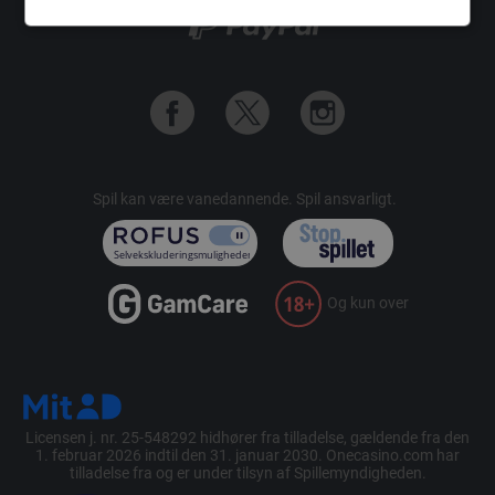
Absolut
Ydeevne
Målretning
nødvendige
Funktionalitet
Uklassificerede
Spil kan være vanedannende.
Spil ansvarligt.
Absolut nødvendige
Ydeevne
Målretning
Og kun over
Funktionalitet
Uklassificerede
Absolut nødvendige cookies muliggør hjemmesidens
grundlæggende funktionalitet såsom brugerlogin og
kontoadministration. Hjemmesiden kan ikke bruges
korrekt uden de absolut nødvendige cookies.
Licensen j. nr. 25-548292 hidhører fra tilladelse, gældende fra den
Navn
Udbyder / Domæne
Udløbsdato
Beskrivel
1. februar 2026 indtil den 31. januar 2030. Onecasino.com har
tilladelse fra og er under tilsyn af Spillemyndigheden.
locale
onecasino.com
4 uger 2
Husker vi
dage
landestan