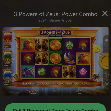
3 Powers of Zeus: Power Combo
2024 | Games Global