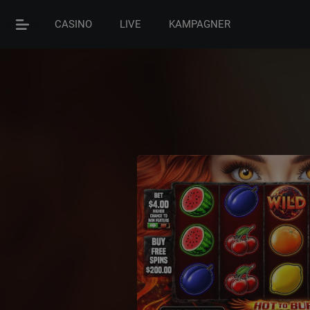
CASINO
LIVE
KAMPAGNER