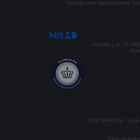
Spil kan være vanedannende.
Spi
locale
lobbyLink
X-AB
Licensen j. nr. 25-548
Onec
__cf_bm
Go
CookieScriptConsen
Navn
U
Navn
_U
.
Udby
Navn
C
Dom
One Casino Ltd. - Leve
bito
Com
Corp
.bidr
__BillyPix_session_i
Vilkår og betin