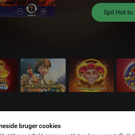
eside bruger cookies
Nederland
Danmark
España
Internat