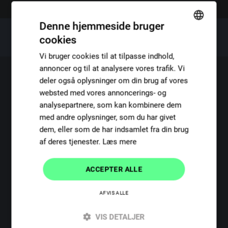
Denne hjemmeside bruger
cookies
Nederland
Danmark
España
International
ENGLISH
Vi bruger cookies til at tilpasse indhold,
DUTCH
annoncer og til at analysere vores trafik. Vi
SPANISH
deler også oplysninger om din brug af vores
Ansvarligt spil
Video slots
Hjælpecenter
websted med vores annoncerings- og
FINNISH
Kampagner
Casino
Information
analysepartnere, som kan kombinere dem
DANISH
Spilleregler
Live Casino
med andre oplysninger, som du har givet
dem, eller som de har indsamlet fra din brug
af deres tjenester.
Læs mere
ACCEPTER ALLE
AFVIS ALLE
VIS DETALJER