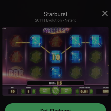
Starburst
2011 | Evolution - Netent