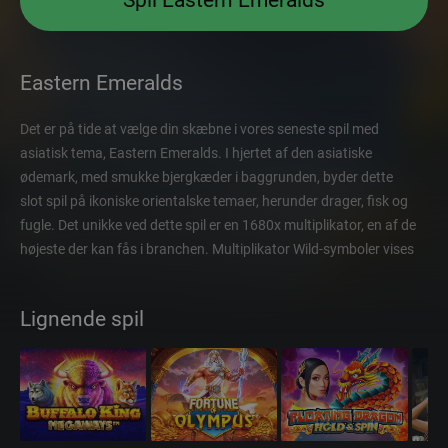
Spil Eastern Emeralds
Eastern Emeralds
Det er på tide at vælge din skæbne i vores seneste spil med
asiatisk tema, Eastern Emeralds. I hjertet af den asiatiske
ødemark, med smukke bjergkæder i baggrunden, byder dette
slot spil på ikoniske orientalske temaer, herunder drager, fisk og
fugle. Det unikke ved dette spil er en 1680x multiplikator, en af de
højeste der kan fås i branchen. Multiplikator Wild-symboler vises
overalt på hjulene, og erstatter alle symbol...
Lignende spil