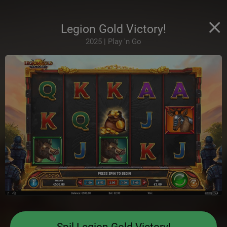
Legion Gold Victory!
2025 | Play 'n Go