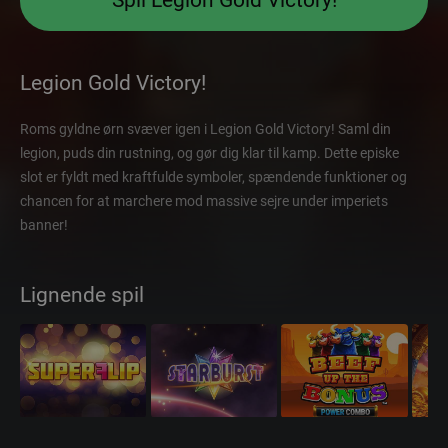
Spil Legion Gold Victory!
Legion Gold Victory!
Roms gyldne ørn svæver igen i Legion Gold Victory! Saml din
legion, puds din rustning, og gør dig klar til kamp. Dette episke
slot er fyldt med kraftfulde symboler, spændende funktioner og
chancen for at marchere mod massive sejre under imperiets
banner!
Lignende spil