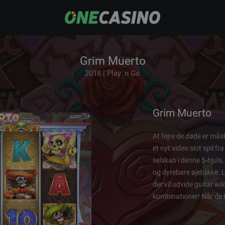
Grim Muerto
2018 | Play 'n Go
Grim Muerto
At fejre de døde er mås
et nyt video slot spil f
selskab i denne 5-hjuls,
og dyrebare øjeblikke.
der vil udvide guitar wil
kombinationer! Når de t
vise dig vejen til andre ..