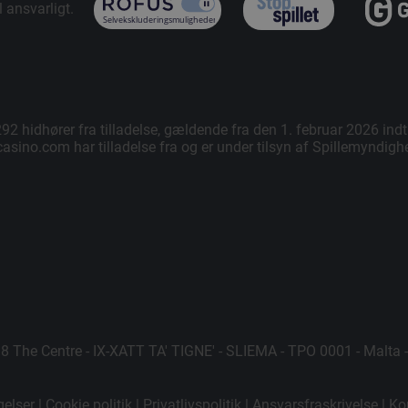
l ansvarligt.
onecasino.com
4 uger 2
Husker visning af landestandard, når brugeren logg
dage
returnere sprog og placeringsindstillinger
.onecasino.com
5 minutter
Ensures that the user gets the correct link when 
Lobby to the Game page.
Stack Exchange
1 dag
Denne cookie bruges af webstedsoperatøren i for
Inc.
med flere variabler. Dette er et værktøj, der bruge
sc-static.net
eller ændre indhold på hjemmesiden. Dette gør de
hjemmesiden at finde den bedste variation / udga
292 hidhører fra tilladelse, gældende fra den 1. februar 2026 indt
asino.com har tilladelse fra og er under tilsyn af Spillemyndigh
Cloudflare Inc.
29
Denne cookie bruges til at skelne mellem mennes
ogle Privacy Policy
.sb.onecasino.com
minutter
er gavnligt for hjemmesiden for at lave gyldige r
52
deres hjemmeside.
sekunder
t
CookieScript
5 måneder
Denne cookie bruges af Cookie-Script.com-tjenest
.onecasino.com
3 uger
præferencer om samtykke til besøgende. Det er nø
Script.com cookiebanner fungerer korrekt.
dbyder / Domæne
Udløbsdato
Beskrivel
Udbyder / Domæne
Udløbsdato
Beskrivelse
onecasino.com
4 uger 2 dage
der /
Udløbsdato
Beskrivelse
Adform
1 måned
Denne cookie bruges til at identificere hyppighed
æne
l 8 The Centre - IX-XATT TA' TIGNE' - SLIEMA - TPO 0001 - Malta
.adform.net
hvordan den besøgende får adgang til hjemmesid
data på brugerens besøg på hjemmesiden, f.eks. hv
cast
1 år
Denne cookie leveres normalt af bidr.io og bruges til reklame
læst.
oration
.io
d
.nl.onecasino.com
Session
gelser
|
Cookie politik
|
Privatlivspolitik
|
Ansvarsfraskrivelse
|
Ko