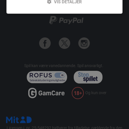
VIS DETALJER
Absolut
Ydeevne
Målretning
nødvendige
Funktionalitet
Uklassificerede
Spil kan være vanedannende.
Spil ansvarligt.
Absolut nødvendige
Ydeevne
Målretning
Funktionalitet
Uklassificerede
Og kun over
Absolut nødvendige cookies muliggør hjemmesidens
grundlæggende funktionalitet såsom brugerlogin og
kontoadministration. Hjemmesiden kan ikke bruges
korrekt uden de absolut nødvendige cookies.
Navn
Udbyder / Domæne
Udløbsdato
Beskrivel
Licensen j. nr. 25-548292 hidhører fra tilladelse, gældende fra den