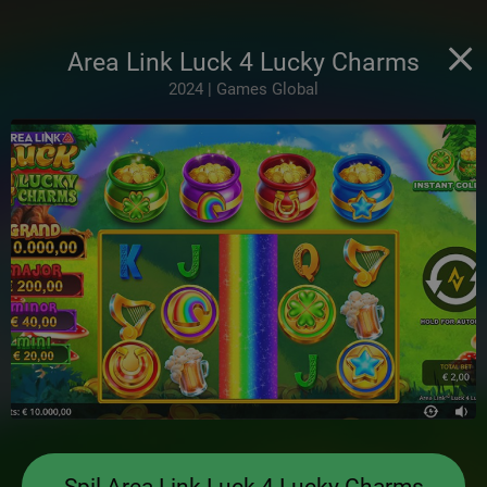
Area Link Luck 4 Lucky Charms
2024 | Games Global