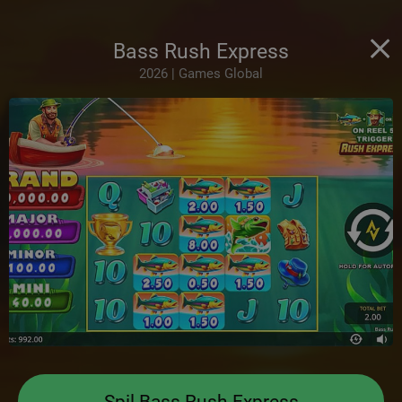
Bass Rush Express
2026 | Games Global