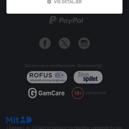
VIS DETALJER
Absolut
Ydeevne
Målretning
nødvendige
Funktionalitet
Uklassificerede
Spil kan være vanedannende.
Spil ansvarligt.
Absolut nødvendige
Ydeevne
Målretning
Funktionalitet
Uklassificerede
Og kun over
Absolut nødvendige cookies muliggør hjemmesidens
grundlæggende funktionalitet såsom brugerlogin og
kontoadministration. Hjemmesiden kan ikke bruges
korrekt uden de absolut nødvendige cookies.
Navn
Udbyder / Domæne
Udløbsdato
Beskrivel
Licensen j. nr. 25-548292 hidhører fra tilladelse, gældende fra den