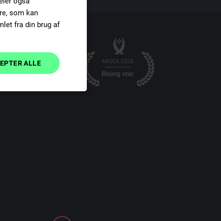
deler også
re, som kan
DUTCH
et fra din brug af
SPANISH
FINNISH
EPTER ALLE
DANISH
Uklassificerede
e
dministration.