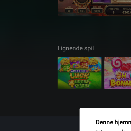
Lignende spil
Denne hjemm