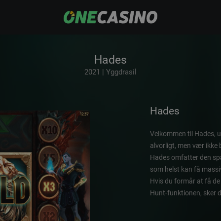
Hades
2021 | Yggdrasil
Hades
Velkommen til Hades, u
alvorligt, men vær ikke
Hades omfatter den sp
som helst kan få massive
Hvis du formår at få de
Hunt-funktionen, sker der
opdagelse i underverde