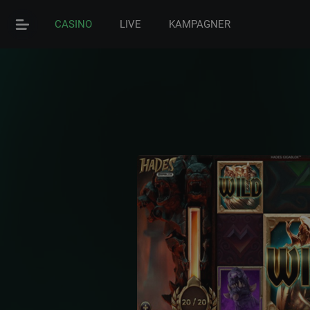
CASINO
LIVE
KAMPAGNER