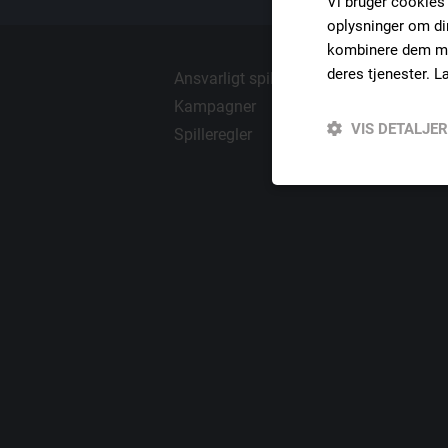
Vi bruger cookies t
oplysninger om di
kombinere dem med
deres tjenester.
L
Ansvarligt spil
Video slo
Kampagner
Casino
VIS DETALJER
Spilleregler
Live Cas
Absolut
nødvendige
Absolut nødvendige c
Hjemmesiden kan ikke
Navn