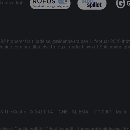
l ansvarligt.
onecasino.com
4 uger 2
Husker visning af landestandard, når brugeren logg
dage
returnere sprog og placeringsindstillinger
.onecasino.com
5 minutter
Ensures that the user gets the correct link when 
Lobby to the Game page.
Stack Exchange
1 dag
Denne cookie bruges af webstedsoperatøren i for
Inc.
med flere variabler. Dette er et værktøj, der bruge
sc-static.net
eller ændre indhold på hjemmesiden. Dette gør de
hjemmesiden at finde den bedste variation / udga
292 hidhører fra tilladelse, gældende fra den 1. februar 2026 indt
asino.com har tilladelse fra og er under tilsyn af Spillemyndigh
Cloudflare Inc.
29
Denne cookie bruges til at skelne mellem mennes
ogle Privacy Policy
.sb.onecasino.com
minutter
er gavnligt for hjemmesiden for at lave gyldige r
52
deres hjemmeside.
sekunder
t
CookieScript
5 måneder
Denne cookie bruges af Cookie-Script.com-tjenest
.onecasino.com
3 uger
præferencer om samtykke til besøgende. Det er nø
Script.com cookiebanner fungerer korrekt.
dbyder / Domæne
Udløbsdato
Beskrivel
Udbyder / Domæne
Udløbsdato
Beskrivelse
onecasino.com
4 uger 2 dage
der /
Udløbsdato
Beskrivelse
Adform
1 måned
Denne cookie bruges til at identificere hyppighed
æne
l 8 The Centre - IX-XATT TA' TIGNE' - SLIEMA - TPO 0001 - Malta
.adform.net
hvordan den besøgende får adgang til hjemmesid
data på brugerens besøg på hjemmesiden, f.eks. hv
cast
1 år
Denne cookie leveres normalt af bidr.io og bruges til reklame
læst.
oration
.io
d
.nl.onecasino.com
Session
gelser
|
Cookie politik
|
Privatlivspolitik
|
Ansvarsfraskrivelse
|
Ko