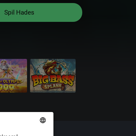
Spil Hades
ional
ENGLISH