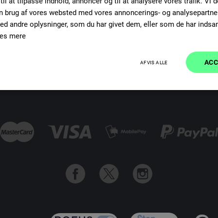
il at tilpasse indhold, annoncer og til at analysere vores trafik. Vi 
n brug af vores websted med vores annoncerings- og analysepartne
 andre oplysninger, som du har givet dem, eller som de har indsaml
æs mere
ts
Hjælpecenter
Information
ACC
AFVIS ALLE
ino
Ydeevne
Målretning
Funktionalitet
Absolut nødvendige
Ydeevne
Målretning
Funktionalitet
Uklassificered
ookies muliggør hjemmesidens grundlæggende funktionalitet såsom brugerlogin og kontoa
 bruges korrekt uden de absolut nødvendige cookies.
Udbyder / Domæne
Udløbsdato
Beskrivelse