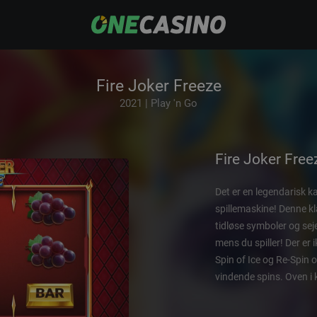
Fire Joker Freeze
2021 | Play 'n Go
Fire Joker Free
Det er en legendarisk k
spillemaskine! Denne k
tidløse symboler og sej
mens du spiller! Der er 
Spin of Ice og Re-Spin 
vindende spins. Oven i 
symbol i spillet vil aktiv