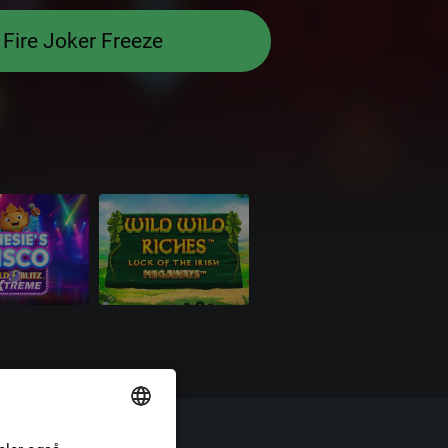
l Fire Joker Freeze
ional
ENGLISH