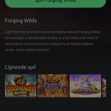
Spil Forging Wilds
Forging Wilds
Light the fires and turn ore into priceless wins in Forging Wilds.
Set amongst a blacksmith’s smithy is a 5×3 filled with tools of
the trade to create wondrous weaponry, including bellows,
anvils, and a mighty hammer.
Lignende spil