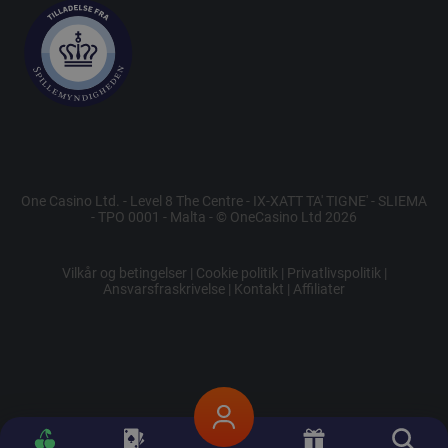
brugeren l
at return
placerings
lobbyLink
.onecasino.com
5 minutter
Ensures t
gets the c
when navi
the Lobby
Game pag
X-AB
Stack Exchange
1 dag
Denne coo
Inc.
af
sc-static.net
webstedso
forbindel
One Casino Ltd. - Level 8 The Centre - IX-XATT TA' TIGNE' - SLIEMA
med flere 
- TPO 0001 - Malta - © OneCasino Ltd 2026
Dette er e
der bruges
Google Privacy
kombinere
Policy
ændre ind
Vilkår og betingelser
|
Cookie politik
|
Privatlivspolitik
|
hjemmesi
Ansvarsfraskrivelse
|
Kontakt
|
Affiliater
gør det mu
hjemmesid
den bedste
udgave af
__cf_bm
Cloudflare Inc.
29
Denne coo
.sb.onecasino.com
minutter
til at sk
52
mennesker
sekunder
Dette er g
hjemmesid
lave gyldi