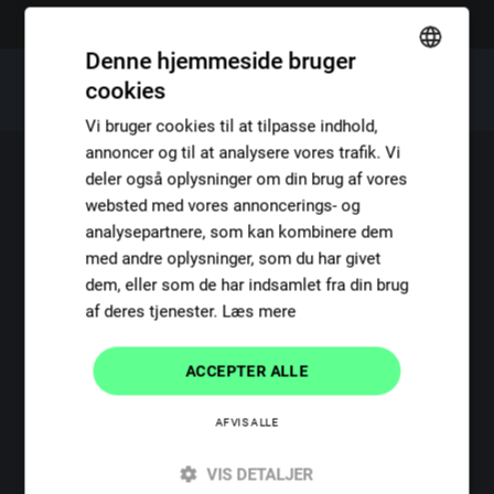
Denne hjemmeside bruger
cookies
Nederland
Danmark
España
International
ENGLISH
Vi bruger cookies til at tilpasse indhold,
DUTCH
annoncer og til at analysere vores trafik. Vi
SPANISH
deler også oplysninger om din brug af vores
Ansvarligt spil
Video slots
Hjælpecenter
websted med vores annoncerings- og
FINNISH
Kampagner
Casino
Information
analysepartnere, som kan kombinere dem
DANISH
Spilleregler
Live Casino
med andre oplysninger, som du har givet
dem, eller som de har indsamlet fra din brug
af deres tjenester.
Læs mere
ACCEPTER ALLE
AFVIS ALLE
VIS DETALJER