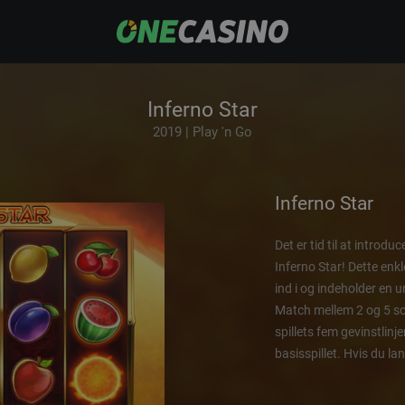
Inferno Star
2019 | Play 'n Go
Inferno Star
Det er tid til at introdu
Inferno Star! Dette enkl
ind i og indeholder en u
Match mellem 2 og 5 sol
spillets fem gevinstlinj
basisspillet. Hvis du la
symbol på det tredje hjul