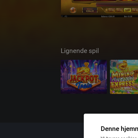
Lignende spil
Denne hjemm