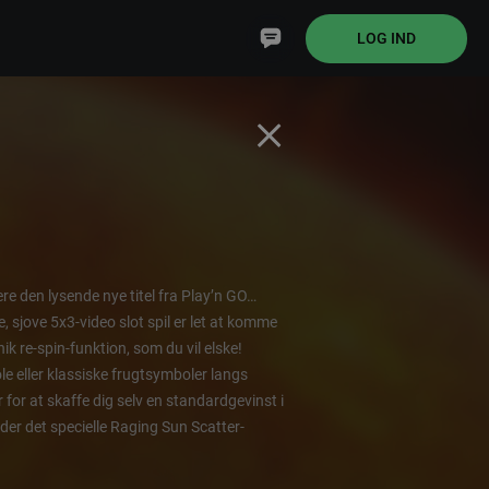
LOG IND
cere den lysende nye titel fra Play’n GO…
e, sjove 5x3-video slot spil er let at komme
nik re-spin-funktion, som du vil elske!
e eller klassiske frugtsymboler langs
er for at skaffe dig selv en standardgevinst i
nder det specielle Raging Sun Scatter-
, ak...