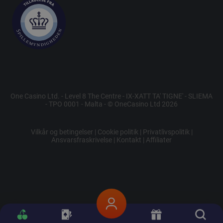
brugeren l
at return
placerings
lobbyLink
.onecasino.com
5 minutter
Ensures t
gets the c
when navi
the Lobby
Game pag
X-AB
Stack Exchange
1 dag
Denne coo
Inc.
af
sc-static.net
webstedso
One Casino Ltd. - Level 8 The Centre - IX-XATT TA' TIGNE' - SLIEMA
forbindel
med flere 
- TPO 0001 - Malta - © OneCasino Ltd 2026
Dette er e
der bruges
Google Privacy
kombinere
Policy
ændre ind
Vilkår og betingelser
|
Cookie politik
|
Privatlivspolitik
|
hjemmesi
Ansvarsfraskrivelse
|
Kontakt
|
Affiliater
gør det mu
hjemmesid
den bedste
udgave af
__cf_bm
Cloudflare Inc.
29
Denne coo
.sb.onecasino.com
minutter
til at sk
52
mennesker
sekunder
Dette er g
hjemmesid
lave gyldi
om brugen