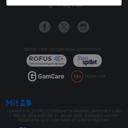
Absolut
Ydeevne
Målretning
nødvendige
Funktionalitet
Uklassificerede
Spil kan være vanedannende.
Spil ansvarligt.
Absolut nødvendige
Ydeevne
Målretning
Og kun over
Funktionalitet
Uklassificerede
Absolut nødvendige cookies muliggør hjemmesidens
grundlæggende funktionalitet såsom brugerlogin og
kontoadministration. Hjemmesiden kan ikke bruges
korrekt uden de absolut nødvendige cookies.
Licensen j. nr. 25-548292 hidhører fra tilladelse, gældende fra den
Navn
Udbyder / Domæne
Udløbsdato
Beskrivel
1. februar 2026 indtil den 31. januar 2030. Onecasino.com har
tilladelse fra og er under tilsyn af Spillemyndigheden.
locale
onecasino.com
4 uger 2
Husker vi
dage
landestan