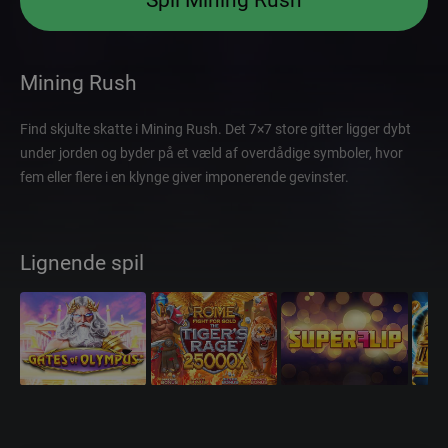
Spil Mining Rush
Mining Rush
Find skjulte skatte i Mining Rush. Det 7×7 store gitter ligger dybt
under jorden og byder på et væld af overdådige symboler, hvor
fem eller flere i en klynge giver imponerende gevinster.
Lignende spil