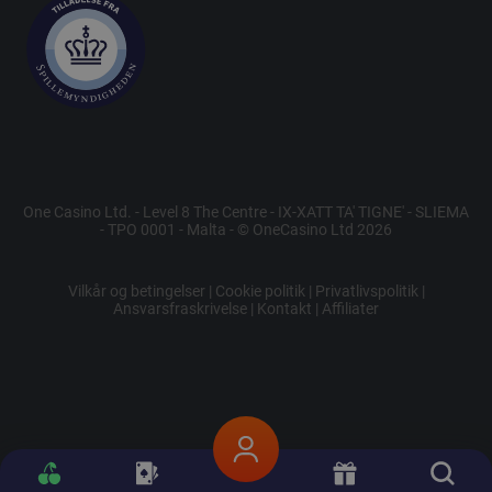
brugeren l
at return
placerings
lobbyLink
.onecasino.com
5 minutter
Ensures t
gets the c
when navi
the Lobby
Game pag
X-AB
Stack Exchange
1 dag
Denne coo
Inc.
af
sc-static.net
webstedso
One Casino Ltd. - Level 8 The Centre - IX-XATT TA' TIGNE' - SLIEMA
forbindel
med flere 
- TPO 0001 - Malta - © OneCasino Ltd 2026
Dette er e
der bruges
Google Privacy
kombinere
Policy
ændre ind
Vilkår og betingelser
|
Cookie politik
|
Privatlivspolitik
|
hjemmesi
Ansvarsfraskrivelse
|
Kontakt
|
Affiliater
gør det mu
hjemmesid
den bedste
udgave af
__cf_bm
Cloudflare Inc.
29
Denne coo
.sb.onecasino.com
minutter
til at sk
52
mennesker
sekunder
Dette er g
hjemmesid
lave gyldi
om brugen