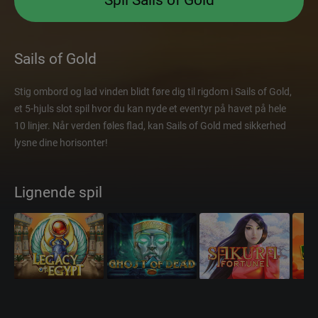
Spil Sails of Gold
Sails of Gold
Stig ombord og lad vinden blidt føre dig til rigdom i Sails of Gold,
et 5-hjuls slot spil hvor du kan nyde et eventyr på havet på hele
10 linjer. Når verden føles flad, kan Sails of Gold med sikkerhed
lysne dine horisonter!
Lignende spil