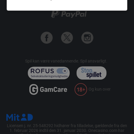
Absolut
Ydeevne
Målretning
nødvendige
Funktionalitet
Uklassificerede
Spil kan være vanedannende.
Spil ansvarligt.
Absolut nødvendige
Ydeevne
Målretning
Og kun over
Funktionalitet
Uklassificerede
Absolut nødvendige cookies muliggør hjemmesidens
grundlæggende funktionalitet såsom brugerlogin og
kontoadministration. Hjemmesiden kan ikke bruges
korrekt uden de absolut nødvendige cookies.
Navn
Udbyder / Domæne
Udløbsdato
Beskrivel
Licensen j. nr. 25-548292 hidhører fra tilladelse, gældende fra den
1. februar 2026 indtil den 31. januar 2030. Onecasino.com har
locale
onecasino.com
4 uger 2
Husker vi