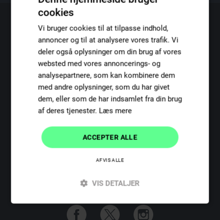
cookies
ENGLISH
Vi bruger cookies til at tilpasse indhold,
Ansvarligt spil
Video slots
Hjælpecenter
DUTCH
annoncer og til at analysere vores trafik. Vi
Kampagner
Casino
Information
SPANISH
deler også oplysninger om din brug af vores
Spilleregler
Live Casino
websted med vores annoncerings- og
FINNISH
analysepartnere, som kan kombinere dem
DANISH
med andre oplysninger, som du har givet
dem, eller som de har indsamlet fra din brug
af deres tjenester.
Læs mere
ACCEPTER ALLE
AFVIS ALLE
VIS DETALJER
Absolut
Ydeevne
Målretning
nødvendige