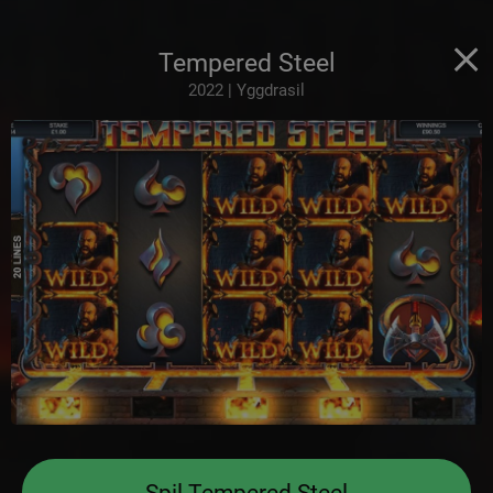
Tempered Steel
2022 | Yggdrasil