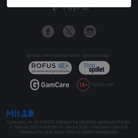
Absolut
Ydeevne
Målretning
nødvendige
Funktionalitet
Uklassificerede
Spil kan være vanedannende.
Spil ansvarligt.
Absolut nødvendige
Ydeevne
Målretning
Og kun over
Funktionalitet
Uklassificerede
Absolut nødvendige cookies muliggør hjemmesidens
grundlæggende funktionalitet såsom brugerlogin og
kontoadministration. Hjemmesiden kan ikke bruges
korrekt uden de absolut nødvendige cookies.
Licensen j. nr. 25-548292 hidhører fra tilladelse, gældende fra den
Navn
Udbyder / Domæne
Udløbsdato
Beskrivel
1. februar 2026 indtil den 31. januar 2030. Onecasino.com har
tilladelse fra og er under tilsyn af Spillemyndigheden.
locale
onecasino.com
4 uger 2
Husker vi
dage
landestan