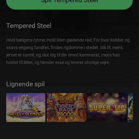
Spil Tempered Steel
Tempered Steel
Hold bælgens rytme; Hold ilden glødende rød; For hvor kobber og
snavs engang fandtes, findes rigdomme i stedet. Slå til, mens
jernet er varmt, og slut dig til din smed kammerat, mens han
holder til ilden, og tænder esse og leverer utrolige sejre.
Lignende spil