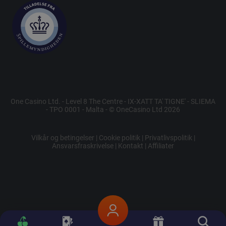
brugeren l
at return
placerings
lobbyLink
.onecasino.com
5 minutter
Ensures t
gets the c
when navi
the Lobby
Game pag
X-AB
Stack Exchange
1 dag
Denne coo
Inc.
af
sc-static.net
webstedso
forbindel
One Casino Ltd. - Level 8 The Centre - IX-XATT TA' TIGNE' - SLIEMA
med flere 
- TPO 0001 - Malta - © OneCasino Ltd 2026
Dette er e
der bruges
Google Privacy
kombinere
Policy
ændre ind
Vilkår og betingelser
|
Cookie politik
|
Privatlivspolitik
|
hjemmesi
Ansvarsfraskrivelse
|
Kontakt
|
Affiliater
gør det mu
hjemmesid
den bedste
udgave af
__cf_bm
Cloudflare Inc.
29
Denne coo
.sb.onecasino.com
minutter
til at sk
52
mennesker
sekunder
Dette er g
hjemmesid
lave gyldi