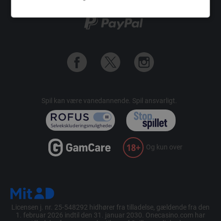
Absolut
Ydeevne
Målretning
nødvendige
Funktionalitet
Uklassificerede
Spil kan være vanedannende.
Spil ansvarligt.
Absolut nødvendige
Ydeevne
Målretning
Og kun over
Funktionalitet
Uklassificerede
Absolut nødvendige cookies muliggør hjemmesidens
grundlæggende funktionalitet såsom brugerlogin og
kontoadministration. Hjemmesiden kan ikke bruges
korrekt uden de absolut nødvendige cookies.
Navn
Udbyder / Domæne
Udløbsdato
Beskrivel
Licensen j. nr. 25-548292 hidhører fra tilladelse, gældende fra den
1. februar 2026 indtil den 31. januar 2030. Onecasino.com har
locale
onecasino.com
4 uger 2
Husker vi