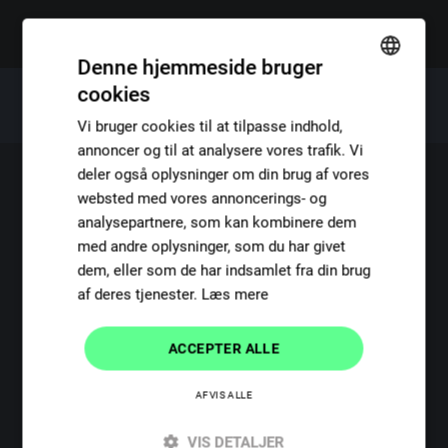
Denne hjemmeside bruger
cookies
ENGLISH
Nederland
Danmark
España
International
Vi bruger cookies til at tilpasse indhold,
DUTCH
annoncer og til at analysere vores trafik. Vi
SPANISH
deler også oplysninger om din brug af vores
Ansvarligt spil
Video slots
Hjælpecenter
websted med vores annoncerings- og
FINNISH
analysepartnere, som kan kombinere dem
Kampagner
Casino
Information
DANISH
med andre oplysninger, som du har givet
Spilleregler
Live Casino
dem, eller som de har indsamlet fra din brug
af deres tjenester.
Læs mere
ACCEPTER ALLE
AFVIS ALLE
VIS DETALJER