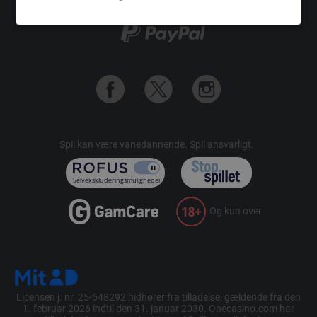
Absolut
Ydeevne
Målretning
nødvendige
Funktionalitet
Uklassificerede
Spil kan være vanedannende.
Spil ansvarligt.
Absolut nødvendige
Ydeevne
Målretning
Og kun over
Funktionalitet
Uklassificerede
Absolut nødvendige cookies muliggør hjemmesidens
grundlæggende funktionalitet såsom brugerlogin og
kontoadministration. Hjemmesiden kan ikke bruges
korrekt uden de absolut nødvendige cookies.
Navn
Udbyder / Domæne
Udløbsdato
Beskrivel
Licensen j. nr. 25-548292 hidhører fra tilladelse, gældende fra den
1. februar 2026 indtil den 31. januar 2030. Onecasino.com har
locale
onecasino.com
4 uger 2
Husker vi