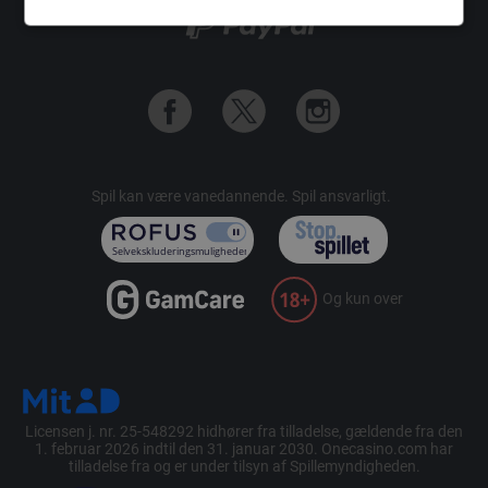
Absolut
Ydeevne
Målretning
nødvendige
Funktionalitet
Uklassificerede
Spil kan være vanedannende.
Spil ansvarligt.
Absolut nødvendige
Ydeevne
Målretning
Og kun over
Funktionalitet
Uklassificerede
Absolut nødvendige cookies muliggør hjemmesidens
grundlæggende funktionalitet såsom brugerlogin og
kontoadministration. Hjemmesiden kan ikke bruges
korrekt uden de absolut nødvendige cookies.
Licensen j. nr. 25-548292 hidhører fra tilladelse, gældende fra den
Navn
Udbyder / Domæne
Udløbsdato
Beskrivel
1. februar 2026 indtil den 31. januar 2030. Onecasino.com har
tilladelse fra og er under tilsyn af Spillemyndigheden.
locale
onecasino.com
4 uger 2
Husker vi
dage
landestan