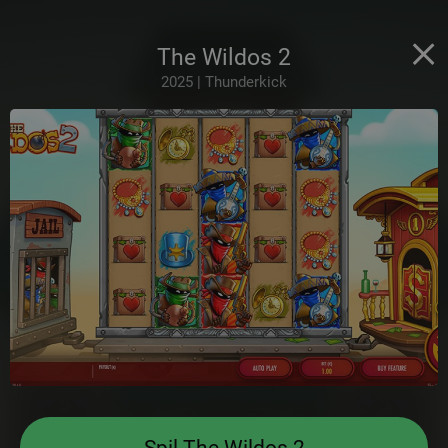
The Wildos 2
2025 | Thunderkick