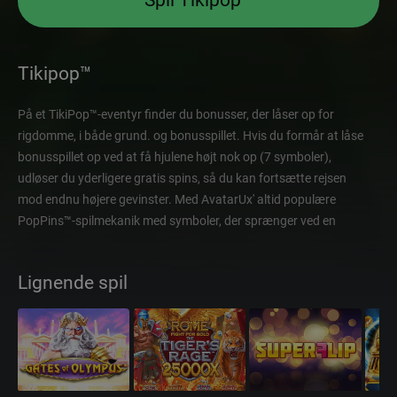
Spil Tikipop™
Tikipop™
På et TikiPop™-eventyr finder du bonusser, der låser op for
rigdomme, i både grund. og bonusspillet. Hvis du formår at låse
bonusspillet op ved at få hjulene højt nok op (7 symboler),
udløser du yderligere gratis spins, så du kan fortsætte rejsen
mod endnu højere gevinster. Med AvatarUx' altid populære
PopPins™-spilmekanik med symboler, der sprænger ved en
symbolgevinst, og hjul, der udvides for hver gevinst, vil tiden ...
Lignende spil