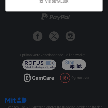
VIS DETALJER
Absolut
Ydeevne
Målretning
nødvendige
Funktionalitet
Uklassificerede
Spil kan være vanedannende.
Spil ansvarligt.
Absolut nødvendige
Ydeevne
Målretning
Funktionalitet
Uklassificerede
Og kun over
Absolut nødvendige cookies muliggør hjemmesidens
grundlæggende funktionalitet såsom brugerlogin og
kontoadministration. Hjemmesiden kan ikke bruges
korrekt uden de absolut nødvendige cookies.
Navn
Udbyder / Domæne
Udløbsdato
Beskrivel
Licensen j. nr. 25-548292 hidhører fra tilladelse, gældende fra den