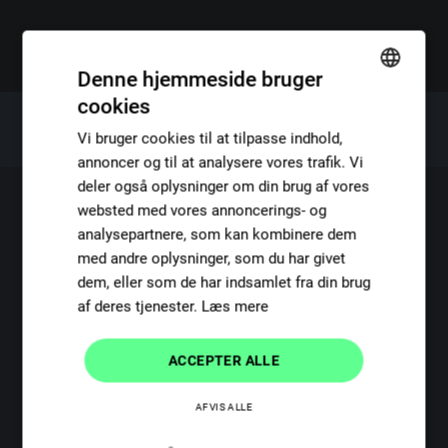
Denne hjemmeside bruger
cookies
ENGLISH
Nederland
Danmark
España
International
Vi bruger cookies til at tilpasse indhold,
DUTCH
annoncer og til at analysere vores trafik. Vi
SPANISH
deler også oplysninger om din brug af vores
websted med vores annoncerings- og
FINNISH
Ansvarligt spil
Video slots
Hjælpecenter
analysepartnere, som kan kombinere dem
DANISH
Kampagner
Casino
Information
med andre oplysninger, som du har givet
Spilleregler
Live Casino
dem, eller som de har indsamlet fra din brug
af deres tjenester.
Læs mere
ACCEPTER ALLE
AFVIS ALLE