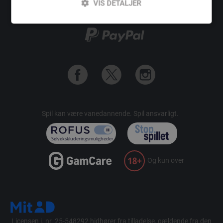
VIS DETALJER
Absolut
Ydeevne
Målretning
nødvendige
Funktionalitet
Uklassificerede
Spil kan være vanedannende.
Spil ansvarligt.
Absolut nødvendige
Ydeevne
Målretning
Funktionalitet
Uklassificerede
Og kun over
Absolut nødvendige cookies muliggør hjemmesidens
grundlæggende funktionalitet såsom brugerlogin og
kontoadministration. Hjemmesiden kan ikke bruges
korrekt uden de absolut nødvendige cookies.
Navn
Udbyder / Domæne
Udløbsdato
Beskrivel
Licensen j. nr. 25-548292 hidhører fra tilladelse, gældende fra den