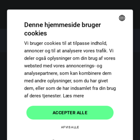
Denne hjemmeside bruger
cookies
ENGLISH
Nederland
Danmark
España
International
Vi bruger cookies til at tilpasse indhold,
DUTCH
annoncer og til at analysere vores trafik. Vi
SPANISH
deler også oplysninger om din brug af vores
websted med vores annoncerings- og
FINNISH
Ansvarligt spil
Video slots
Hjælpecenter
analysepartnere, som kan kombinere dem
DANISH
Kampagner
Casino
Information
med andre oplysninger, som du har givet
Spilleregler
Live Casino
dem, eller som de har indsamlet fra din brug
af deres tjenester.
Læs mere
ACCEPTER ALLE
AFVIS ALLE