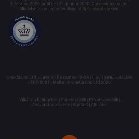
locale
onecasino.com
4 uger 2
Husker vi
1. februar 2026 indtil den 31. januar 2030. Onecasino.com har
dage
landestan
tilladelse fra og er under tilsyn af Spillemyndigheden.
brugeren l
at return
placerings
lobbyLink
.onecasino.com
5 minutter
Ensures t
gets the c
when navi
the Lobby
Game pag
X-AB
Stack Exchange
1 dag
Denne coo
Inc.
af
sc-static.net
webstedso
forbindel
med flere 
One Casino Ltd. - Level 8 The Centre - IX-XATT TA' TIGNE' - SLIEMA
Dette er e
der bruges
- TPO 0001 - Malta - © OneCasino Ltd 2026
Google Privacy
kombinere
Policy
ændre ind
hjemmesi
gør det mu
Vilkår og betingelser
|
Cookie politik
|
Privatlivspolitik
|
hjemmesid
Ansvarsfraskrivelse
|
Kontakt
|
Affiliater
den bedste
udgave af
__cf_bm
Cloudflare Inc.
29
Denne coo
.sb.onecasino.com
minutter
til at sk
52
mennesker
sekunder
Dette er g
hjemmesid