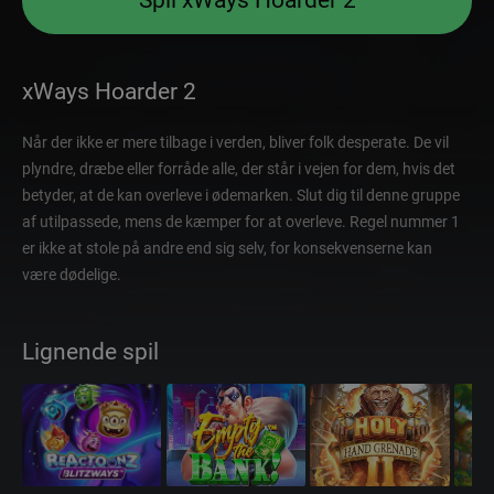
Spil xWays Hoarder 2
xWays Hoarder 2
Når der ikke er mere tilbage i verden, bliver folk desperate. De vil
plyndre, dræbe eller forråde alle, der står i vejen for dem, hvis det
betyder, at de kan overleve i ødemarken. Slut dig til denne gruppe
af utilpassede, mens de kæmper for at overleve. Regel nummer 1
er ikke at stole på andre end sig selv, for konsekvenserne kan
være dødelige.
Lignende spil