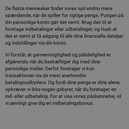
De fleste mennesker finder vores spil endnu mere
spændende, når de spiller for rigtige penge. Pungen på
din personlige konto gør det nemt. Brug den til at
foretage indbetalinger eller udbetalinger, og husk at
det er nemt at få adgang til alle dine finansielle detaljer
og indstillinger via din konto.
Vi forstår, at gennemsigtighed og pålidelighed er
afgørende, når du beskæftiger dig med dine
personlige midler. Derfor foretager vi kun
transaktioner via de mest anerkendte
betalingsudbydere. Og fordi dine penge er dine alene,
opkræver vi ikke nogen gebyrer, når du foretager en
ind- eller udbetaling. For at vise vores påskønnelse, vil
vi jævnligt give dig en indbetalingsbonus.