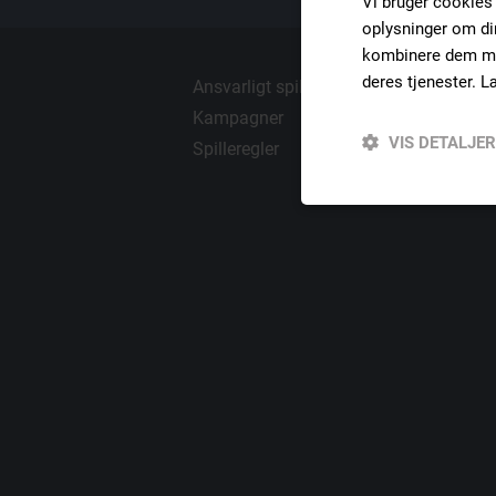
Vi bruger cookies t
oplysninger om di
kombinere dem med
deres tjenester.
L
Ansvarligt spil
Video slo
Kampagner
Casino
VIS DETALJER
Spilleregler
Live Cas
Absolut
nødvendige
Absolut nødvendige c
Hjemmesiden kan ikke
Navn