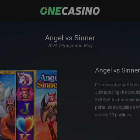
Angel vs Sinner
2024 | Pragmatic Play
Angel vs Sinner
It’s a celestial battle i
Juxtaposing the clouds o
5×5 Slot features symb
paradise alongside a W
across 20 paylines.