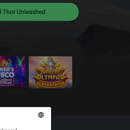
l Thor Unleashed
ional
ENGLISH