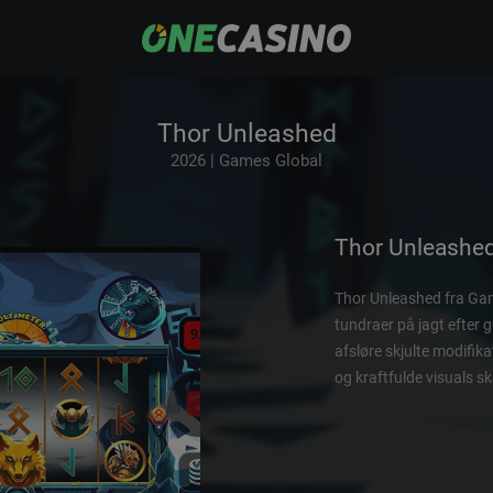
Thor Unleashed
2026 | Games Global
Thor Unleashe
Thor Unleashed fra Game
tundraer på jagt efter 
afsløre skjulte modifika
og kraftfulde visuals 