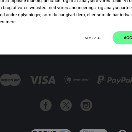
il at tilpasse indhold, annoncer og til at analysere vores trafik. Vi 
n brug af vores websted med vores annoncerings- og analysepartne
 andre oplysninger, som du har givet dem, eller som de har indsaml
æs mere
ts
Hjælpecenter
Information
ACC
AFVIS ALLE
ino
Ydeevne
Målretning
Funktionalitet
Absolut nødvendige
Ydeevne
Målretning
Funktionalitet
Uklassificered
ookies muliggør hjemmesidens grundlæggende funktionalitet såsom brugerlogin og kontoa
 bruges korrekt uden de absolut nødvendige cookies.
Udbyder / Domæne
Udløbsdato
Beskrivelse