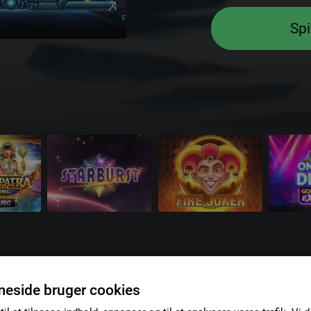
Spi
eside bruger cookies
Nederland
Danmark
España
Internat