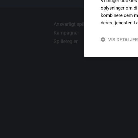
Vi bruger cookies t
oplysninger om di
kombinere dem med
deres tjenester.
L
Ansvarligt spil
Video slo
Kampagner
Casino
VIS DETALJER
Spilleregler
Live Cas
Absolut
nødvendige
Absolut nødvendige c
Hjemmesiden kan ikke
Navn