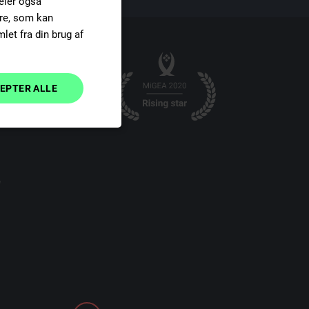
deler også
re, som kan
DUTCH
et fra din brug af
SPANISH
FINNISH
EPTER ALLE
DANISH
Uklassificerede
e
dministration.