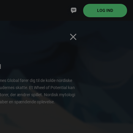
LOG IND
d
s Global fører dig til de kolde nordiske
gudernes skatte. Et Wheel of Potential kan
torer, der ændrer spillet. Nordisk mytologi
skaber en spændende oplevelse.