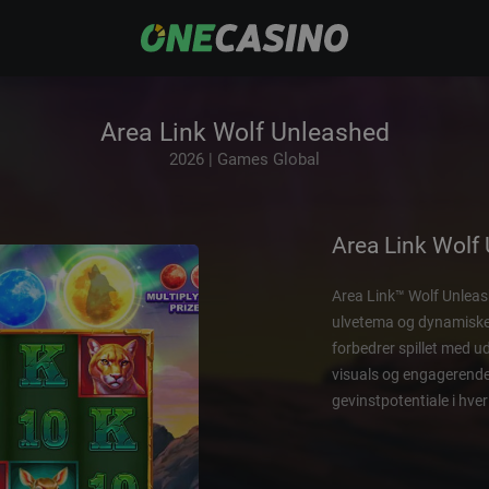
Area Link Wolf Unleashed
2026 | Games Global
Area Link Wolf
Area Link™ Wolf Unleas
ulvetema og dynamiske
forbedrer spillet med u
visuals og engagerende
gevinstpotentiale i hve