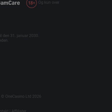
Og kun over
er af for at
navigating from the
bindelse med test
s til at kombinere
t muligt for
ve af webstedet.
il den 31. januar 2030.
eden.
ker og bots. Dette
apporter om brugen af
en til at huske
dvendigt, at Cookie-
se
en af besøg og
 - © OneCasino Ltd 2026
en. Det indsamler
ilke sider der er
formål.
ntakt
|
Affiliater