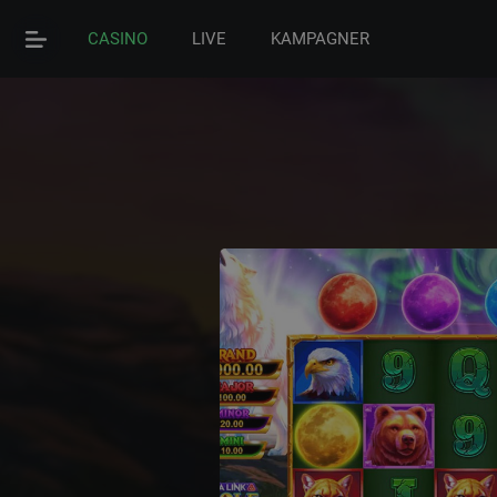
CASINO
LIVE
KAMPAGNER