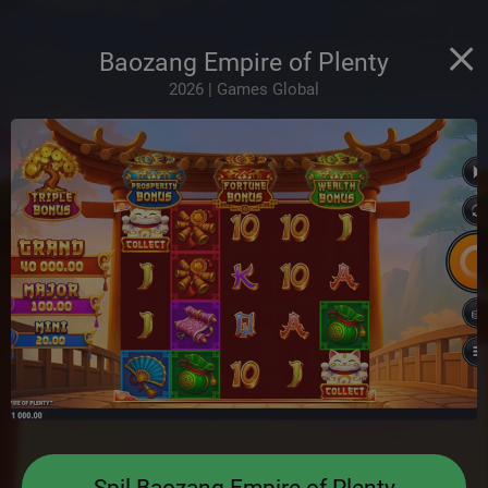
Baozang Empire of Plenty
2026 | Games Global