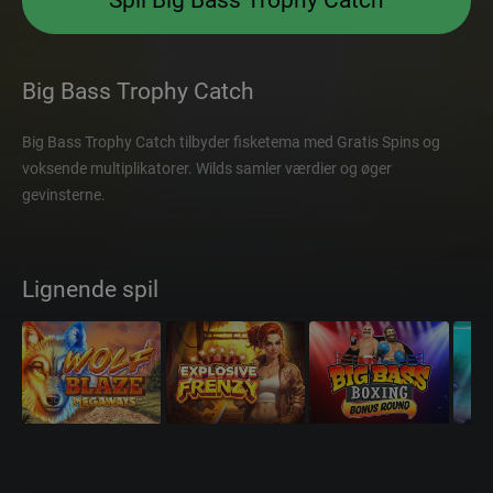
Spil Big Bass Trophy Catch
Big Bass Trophy Catch
Big Bass Trophy Catch tilbyder fisketema med Gratis Spins og
voksende multiplikatorer. Wilds samler værdier og øger
gevinsterne.
Lignende spil