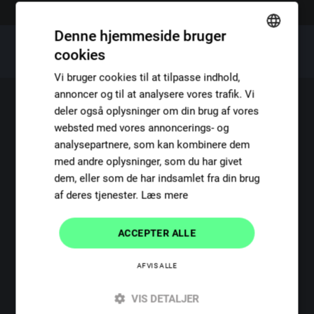
Denne hjemmeside bruger
cookies
Nederland
Danmark
España
International
ENGLISH
Vi bruger cookies til at tilpasse indhold,
DUTCH
annoncer og til at analysere vores trafik. Vi
SPANISH
deler også oplysninger om din brug af vores
Ansvarligt spil
Video slots
Hjælpecenter
websted med vores annoncerings- og
FINNISH
Kampagner
Casino
Information
analysepartnere, som kan kombinere dem
DANISH
Spilleregler
Live Casino
med andre oplysninger, som du har givet
dem, eller som de har indsamlet fra din brug
af deres tjenester.
Læs mere
ACCEPTER ALLE
AFVIS ALLE
VIS DETALJER