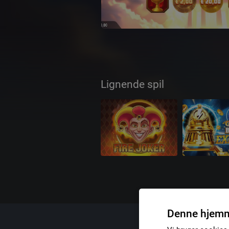
Lignende spil
Denne hjemm