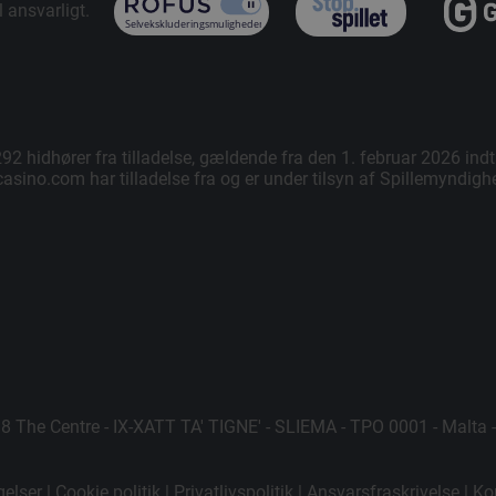
l ansvarligt.
onecasino.com
4 uger 2
Husker visning af landestandard, når brugeren logg
dage
returnere sprog og placeringsindstillinger
.onecasino.com
5 minutter
Ensures that the user gets the correct link when 
Lobby to the Game page.
Stack Exchange
1 dag
Denne cookie bruges af webstedsoperatøren i for
Inc.
med flere variabler. Dette er et værktøj, der bruge
sc-static.net
eller ændre indhold på hjemmesiden. Dette gør de
hjemmesiden at finde den bedste variation / udga
292 hidhører fra tilladelse, gældende fra den 1. februar 2026 indt
asino.com har tilladelse fra og er under tilsyn af Spillemyndigh
Cloudflare Inc.
29
Denne cookie bruges til at skelne mellem mennes
ogle Privacy Policy
.sb.onecasino.com
minutter
er gavnligt for hjemmesiden for at lave gyldige r
52
deres hjemmeside.
sekunder
t
CookieScript
5 måneder
Denne cookie bruges af Cookie-Script.com-tjenest
.onecasino.com
3 uger
præferencer om samtykke til besøgende. Det er nø
Script.com cookiebanner fungerer korrekt.
dbyder / Domæne
Udløbsdato
Beskrivel
Udbyder / Domæne
Udløbsdato
Beskrivelse
onecasino.com
4 uger 2 dage
der /
Udløbsdato
Beskrivelse
Adform
1 måned
Denne cookie bruges til at identificere hyppighed
æne
l 8 The Centre - IX-XATT TA' TIGNE' - SLIEMA - TPO 0001 - Malta
.adform.net
hvordan den besøgende får adgang til hjemmesid
data på brugerens besøg på hjemmesiden, f.eks. hv
cast
1 år
Denne cookie leveres normalt af bidr.io og bruges til reklame
læst.
oration
.io
d
.nl.onecasino.com
Session
gelser
|
Cookie politik
|
Privatlivspolitik
|
Ansvarsfraskrivelse
|
Ko