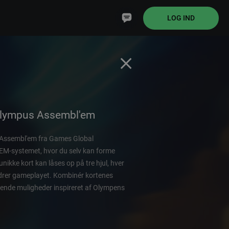
LOG IND
 Olympus Assembl'em
 Assembl'em fra Games Global
EM-systemet, hvor du selv kan forme
 unikke kort kan låses op på tre hjul, hver
drer gameplayet. Kombinér kortenes
ende muligheder inspireret af Olympens