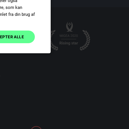
deler også
re, som kan
DUTCH
et fra din brug af
SPANISH
FINNISH
EPTER ALLE
DANISH
Uklassificerede
e
dministration.