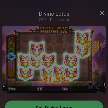
Divine Lotus
2019 | Thunderkick