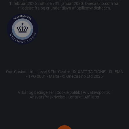
locale
onecasino.com
4 uger 2
Husker vi
1. februar 2026 indtil den 31. januar 2030. Onecasino.com har
dage
landestan
tilladelse fra og er under tilsyn af Spillemyndigheden.
brugeren l
at return
placerings
lobbyLink
.onecasino.com
5 minutter
Ensures t
gets the c
when navi
the Lobby
Game pag
X-AB
Stack Exchange
1 dag
Denne coo
Inc.
af
sc-static.net
webstedso
forbindel
med flere 
One Casino Ltd. - Level 8 The Centre - IX-XATT TA' TIGNE' - SLIEMA
Dette er e
der bruges
- TPO 0001 - Malta - © OneCasino Ltd 2026
Google Privacy
kombinere
Policy
ændre ind
hjemmesi
gør det mu
Vilkår og betingelser
|
Cookie politik
|
Privatlivspolitik
|
hjemmesid
Ansvarsfraskrivelse
|
Kontakt
|
Affiliater
den bedste
udgave af
__cf_bm
Cloudflare Inc.
29
Denne coo
.sb.onecasino.com
minutter
til at sk
52
mennesker
sekunder
Dette er g
hjemmesid