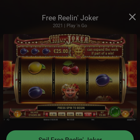
Free Reelin' Joker
2021 | Play 'n Go