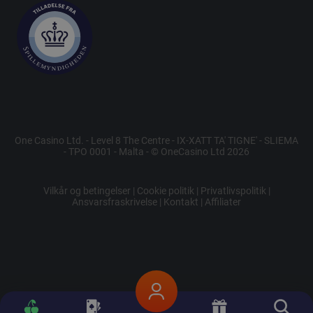
brugeren l
at return
placerings
lobbyLink
.onecasino.com
5 minutter
Ensures t
gets the c
when navi
the Lobby
Game pag
X-AB
Stack Exchange
1 dag
Denne coo
Inc.
af
sc-static.net
webstedso
forbindel
One Casino Ltd. - Level 8 The Centre - IX-XATT TA' TIGNE' - SLIEMA
med flere 
- TPO 0001 - Malta - © OneCasino Ltd 2026
Dette er e
der bruges
Google Privacy
kombinere
Policy
ændre ind
Vilkår og betingelser
|
Cookie politik
|
Privatlivspolitik
|
hjemmesi
Ansvarsfraskrivelse
|
Kontakt
|
Affiliater
gør det mu
hjemmesid
den bedste
udgave af
__cf_bm
Cloudflare Inc.
29
Denne coo
.sb.onecasino.com
minutter
til at sk
52
mennesker
sekunder
Dette er g
hjemmesid
lave gyldi