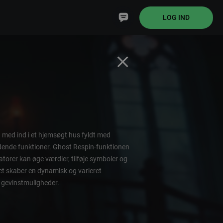
LOG IND
 med ind i et hjemsøgt hus fyldt med
ende funktioner. Ghost Respin-funktionen
atorer kan øge værdier, tilføje symboler og
lket skaber en dynamisk og varieret
e gevinstmuligheder.