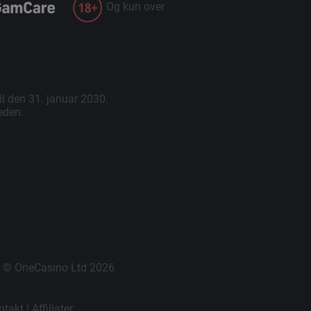
Og kun over
er af for at
navigating from the
bindelse med test
s til at kombinere
t muligt for
ve af webstedet.
il den 31. januar 2030.
eden.
ker og bots. Dette
apporter om brugen af
en til at huske
dvendigt, at Cookie-
se
en af besøg og
 - © OneCasino Ltd 2026
en. Det indsamler
ilke sider der er
formål.
ntakt
|
Affiliater