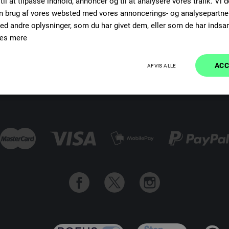
il at tilpasse indhold, annoncer og til at analysere vores trafik. Vi 
n brug af vores websted med vores annoncerings- og analysepartne
 andre oplysninger, som du har givet dem, eller som de har indsaml
æs mere
ts
Hjælpecenter
Information
ACC
AFVIS ALLE
ino
Ydeevne
Målretning
Funktionalitet
Absolut nødvendige
Ydeevne
Målretning
Funktionalitet
Uklassificered
ookies muliggør hjemmesidens grundlæggende funktionalitet såsom brugerlogin og kontoa
 bruges korrekt uden de absolut nødvendige cookies.
Udbyder / Domæne
Udløbsdato
Beskrivelse