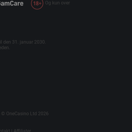
Og kun over
er af for at
navigating from the
bindelse med test
s til at kombinere
t muligt for
ve af webstedet.
il den 31. januar 2030.
eden.
ker og bots. Dette
apporter om brugen af
en til at huske
dvendigt, at Cookie-
se
en af besøg og
 - © OneCasino Ltd 2026
en. Det indsamler
ilke sider der er
formål.
ntakt
|
Affiliater