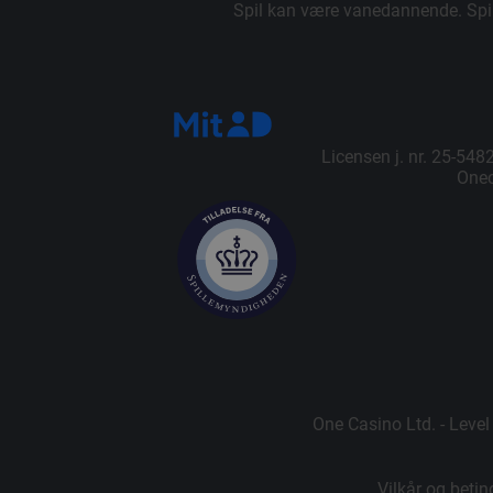
Spil kan være vanedannende.
Spi
locale
lobbyLink
X-AB
Licensen j. nr. 25-548
Onec
__cf_bm
Go
CookieScriptConsen
Navn
U
Navn
_U
.
Udby
Navn
C
Dom
One Casino Ltd. - Leve
bito
Com
Corp
.bidr
__BillyPix_session_i
Vilkår og betin