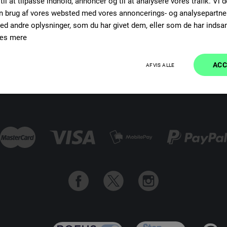
il at tilpasse indhold, annoncer og til at analysere vores trafik. Vi 
n brug af vores websted med vores annoncerings- og analysepartne
 andre oplysninger, som du har givet dem, eller som de har indsaml
æs mere
ts
Hjælpecenter
Information
ACC
AFVIS ALLE
ino
Ydeevne
Målretning
Funktionalitet
Absolut nødvendige
Ydeevne
Målretning
Funktionalitet
Uklassificered
ookies muliggør hjemmesidens grundlæggende funktionalitet såsom brugerlogin og kontoa
 bruges korrekt uden de absolut nødvendige cookies.
Udbyder / Domæne
Udløbsdato
Beskrivelse