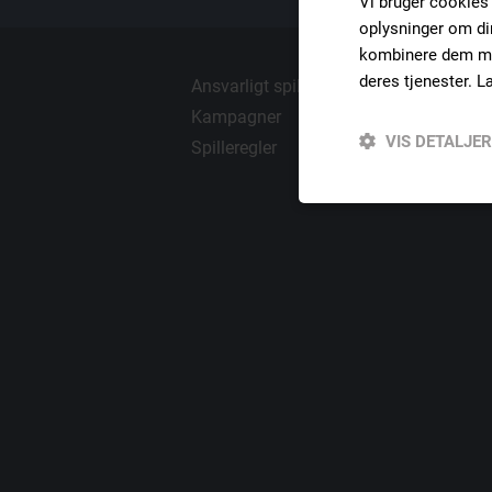
Vi bruger cookies t
oplysninger om di
kombinere dem med
deres tjenester.
L
Ansvarligt spil
Video slo
Kampagner
Casino
VIS DETALJER
Spilleregler
Live Cas
Absolut
nødvendige
Absolut nødvendige c
Hjemmesiden kan ikke
Navn