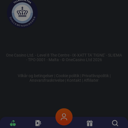
brugeren l
at return
placerings
lobbyLink
.onecasino.com
5 minutter
Ensures t
gets the c
when navi
the Lobby
Game pag
X-AB
Stack Exchange
1 dag
Denne coo
Inc.
af
sc-static.net
webstedso
One Casino Ltd. - Level 8 The Centre - IX-XATT TA' TIGNE' - SLIEMA
forbindel
med flere 
- TPO 0001 - Malta - © OneCasino Ltd 2026
Dette er e
der bruges
Google Privacy
kombinere
Policy
ændre ind
Vilkår og betingelser
|
Cookie politik
|
Privatlivspolitik
|
hjemmesi
Ansvarsfraskrivelse
|
Kontakt
|
Affiliater
gør det mu
hjemmesid
den bedste
udgave af
__cf_bm
Cloudflare Inc.
29
Denne coo
.sb.onecasino.com
minutter
til at sk
52
mennesker
sekunder
Dette er g
hjemmesid
lave gyldi
om brugen