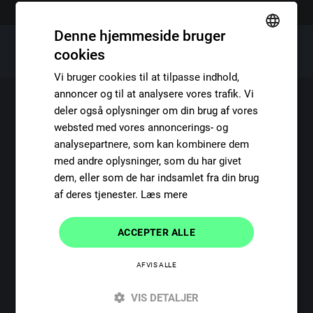
Denne hjemmeside bruger
cookies
Nederland
Danmark
España
International
ENGLISH
Vi bruger cookies til at tilpasse indhold,
DUTCH
annoncer og til at analysere vores trafik. Vi
SPANISH
deler også oplysninger om din brug af vores
Ansvarligt spil
Video slots
Hjælpecenter
websted med vores annoncerings- og
FINNISH
Kampagner
Casino
Information
analysepartnere, som kan kombinere dem
DANISH
Spilleregler
Live Casino
med andre oplysninger, som du har givet
dem, eller som de har indsamlet fra din brug
af deres tjenester.
Læs mere
ACCEPTER ALLE
AFVIS ALLE
VIS DETALJER