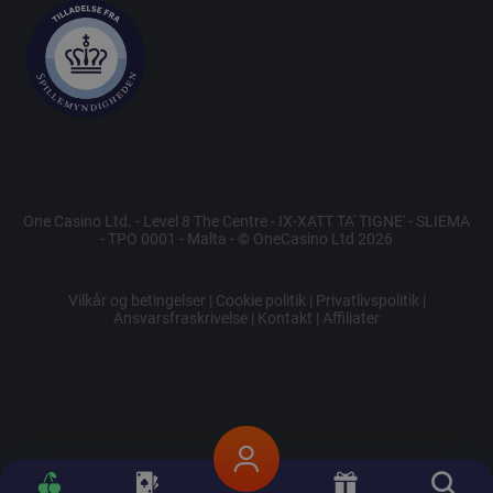
brugeren l
at return
placerings
lobbyLink
.onecasino.com
5 minutter
Ensures t
gets the c
when navi
the Lobby
Game pag
X-AB
Stack Exchange
1 dag
Denne coo
Inc.
af
sc-static.net
webstedso
forbindel
One Casino Ltd. - Level 8 The Centre - IX-XATT TA' TIGNE' - SLIEMA
med flere 
- TPO 0001 - Malta - © OneCasino Ltd 2026
Dette er e
der bruges
Google Privacy
kombinere
Policy
ændre ind
Vilkår og betingelser
|
Cookie politik
|
Privatlivspolitik
|
hjemmesi
Ansvarsfraskrivelse
|
Kontakt
|
Affiliater
gør det mu
hjemmesid
den bedste
udgave af
__cf_bm
Cloudflare Inc.
29
Denne coo
.sb.onecasino.com
minutter
til at sk
52
mennesker
sekunder
Dette er g
hjemmesid
lave gyldi