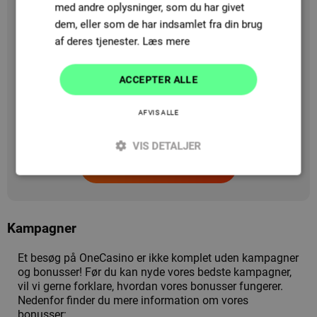
med andre oplysninger, som du har givet
Når der er en bonus, en begivenhed eller et nyt spil tilgængeligt, håber vi,
dem, eller som de har indsamlet fra din brug
at du kan drage fuld fordel af det, vi tilbyder. Derfor kan du tilmelde dig
vores markedsføringsmeddelelser og modtage e-mails, sms'er og push-
af deres tjenester.
Læs mere
meddelelser om de seneste kampagner. På den måde går du aldrig glip af
de gode ting.
ACCEPTER ALLE
Vil du vide, om du modtager alle kampagner? Gå til dine
kontoindstillinger og tjek dine præferencer. I Notifikationer kan du angive,
hvordan du foretrækker at modtage kampagner. Hvis du ikke længere
AFVIS ALLE
ønsker at modtage kommerciel kommunikation fra os, er du velkommen
til at bruge muligheden »Afmeld« i de e-mails, vi sender ud.
VIS DETALJER
KONTOINDSTILLINGER
Absolut
Ydeevne
Målretning
nødvendige
Kampagner
Funktionalitet
Uklassificerede
Et besøg på OneCasino er ikke komplet uden kampagner
og bonusser! Før du kan nyde vores bedste kampagner,
vil vi gerne forklare, hvordan vores bonusser fungerer.
Nedenfor finder du mere information om vores
bonusser: