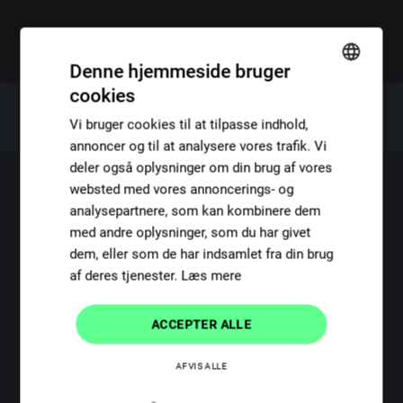
Denne hjemmeside bruger
cookies
ENGLISH
Nederland
Danmark
España
International
Vi bruger cookies til at tilpasse indhold,
DUTCH
annoncer og til at analysere vores trafik. Vi
SPANISH
deler også oplysninger om din brug af vores
websted med vores annoncerings- og
FINNISH
Ansvarligt spil
Video slots
Hjælpecenter
analysepartnere, som kan kombinere dem
DANISH
Kampagner
Casino
Information
med andre oplysninger, som du har givet
Spilleregler
Live Casino
dem, eller som de har indsamlet fra din brug
af deres tjenester.
Læs mere
ACCEPTER ALLE
AFVIS ALLE