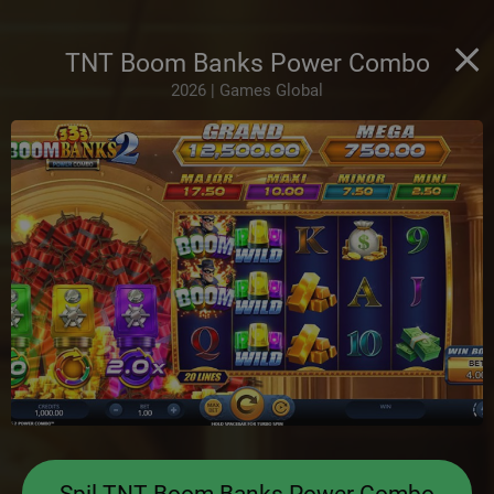
TNT Boom Banks Power Combo
2026 | Games Global