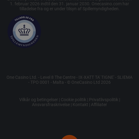
locale
onecasino.com
4 uger 2
Husker vi
1. februar 2026 indtil den 31. januar 2030. Onecasino.com har
dage
landestan
tilladelse fra og er under tilsyn af Spillemyndigheden.
brugeren l
at return
placerings
lobbyLink
.onecasino.com
5 minutter
Ensures t
gets the c
when navi
the Lobby
Game pag
X-AB
Stack Exchange
1 dag
Denne coo
Inc.
af
sc-static.net
webstedso
forbindel
med flere 
One Casino Ltd. - Level 8 The Centre - IX-XATT TA' TIGNE' - SLIEMA
Dette er e
der bruges
- TPO 0001 - Malta - © OneCasino Ltd 2026
Google Privacy
kombinere
Policy
ændre ind
hjemmesi
gør det mu
Vilkår og betingelser
|
Cookie politik
|
Privatlivspolitik
|
hjemmesid
Ansvarsfraskrivelse
|
Kontakt
|
Affiliater
den bedste
udgave af
__cf_bm
Cloudflare Inc.
29
Denne coo
.sb.onecasino.com
minutter
til at sk
52
mennesker
sekunder
Dette er g
hjemmesid