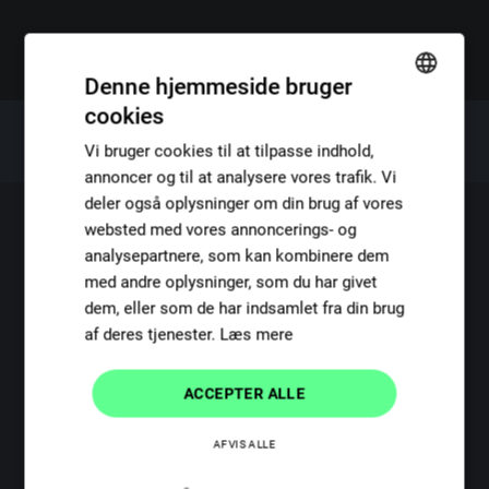
Denne hjemmeside bruger
cookies
ENGLISH
Nederland
Danmark
España
International
Vi bruger cookies til at tilpasse indhold,
DUTCH
annoncer og til at analysere vores trafik. Vi
SPANISH
deler også oplysninger om din brug af vores
websted med vores annoncerings- og
FINNISH
Ansvarligt spil
Video slots
Hjælpecenter
analysepartnere, som kan kombinere dem
DANISH
Kampagner
Casino
Information
med andre oplysninger, som du har givet
Spilleregler
Live Casino
dem, eller som de har indsamlet fra din brug
af deres tjenester.
Læs mere
ACCEPTER ALLE
AFVIS ALLE