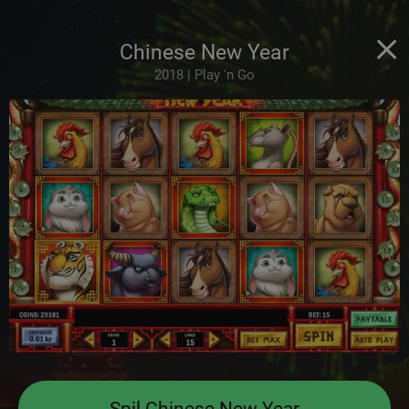
Chinese New Year
2018 | Play 'n Go