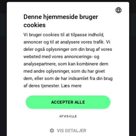
Denne hjemmeside bruger
cookies
Nederland
Danmark
España
International
ENGLISH
Vi bruger cookies til at tilpasse indhold,
DUTCH
annoncer og til at analysere vores trafik. Vi
SPANISH
deler også oplysninger om din brug af vores
Ansvarligt spil
Video slots
Hjælpecenter
websted med vores annoncerings- og
FINNISH
Kampagner
Casino
Information
analysepartnere, som kan kombinere dem
DANISH
Spilleregler
Live Casino
med andre oplysninger, som du har givet
dem, eller som de har indsamlet fra din brug
af deres tjenester.
Læs mere
ACCEPTER ALLE
AFVIS ALLE
VIS DETALJER