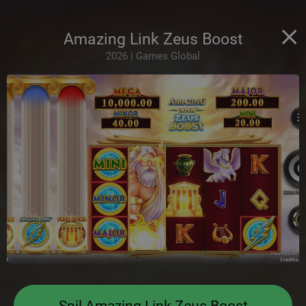
Amazing Link Zeus Boost
2026 | Games Global