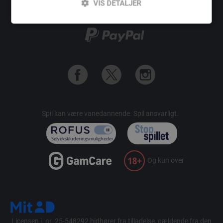
VIS DETALJER
Absolut
Ydeevne
Målretning
nødvendige
Funktionalitet
Uklassificerede
Spil kan være vanedannende.
Spil ansvarligt.
Absolut nødvendige
Ydeevne
Målretning
Funktionalitet
Uklassificerede
Og kun over
Absolut nødvendige cookies muliggør hjemmesidens
grundlæggende funktionalitet såsom brugerlogin og
kontoadministration. Hjemmesiden kan ikke bruges
korrekt uden de absolut nødvendige cookies.
Navn
Udbyder / Domæne
Udløbsdato
Beskrivel
Licensen j. nr. 25-548292 hidhører fra tilladelse, gældende fra den