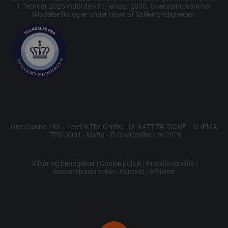
locale
onecasino.com
4 uger 2
Husker vi
1. februar 2026 indtil den 31. januar 2030. Onecasino.com har
dage
landestan
tilladelse fra og er under tilsyn af Spillemyndigheden.
brugeren l
at return
placerings
lobbyLink
.onecasino.com
5 minutter
Ensures t
gets the c
when navi
the Lobby
Game pag
X-AB
Stack Exchange
1 dag
Denne coo
Inc.
af
sc-static.net
webstedso
forbindel
med flere 
One Casino Ltd. - Level 8 The Centre - IX-XATT TA' TIGNE' - SLIEMA
Dette er e
der bruges
- TPO 0001 - Malta - © OneCasino Ltd 2026
Google Privacy
kombinere
Policy
ændre ind
hjemmesi
gør det mu
Vilkår og betingelser
|
Cookie politik
|
Privatlivspolitik
|
hjemmesid
Ansvarsfraskrivelse
|
Kontakt
|
Affiliater
den bedste
udgave af
__cf_bm
Cloudflare Inc.
29
Denne coo
.sb.onecasino.com
minutter
til at sk
52
mennesker
sekunder
Dette er g
hjemmesid