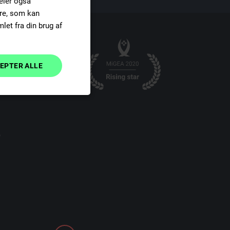
deler også
re, som kan
DUTCH
et fra din brug af
SPANISH
FINNISH
EPTER ALLE
DANISH
Uklassificerede
e
dministration.