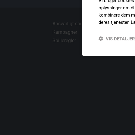
Vi bruger cookies t
oplysninger om di
kombinere dem med
deres tjenester.
L
Ansvarligt spil
Video slo
Kampagner
Casino
VIS DETALJER
Spilleregler
Live Cas
Absolut
nødvendige
Absolut nødvendige c
Hjemmesiden kan ikke
Navn