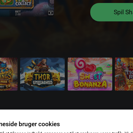
Spil Sh
eside bruger cookies
Nederland
Danmark
España
Internat