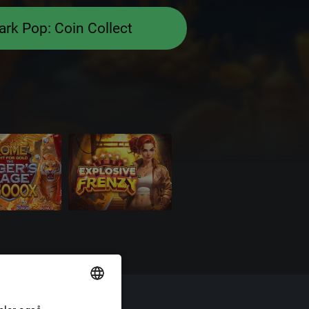
ark Pop: Coin Collect
ional
ENGLISH