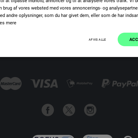
il at tilpasse indhold, annoncer og til at analysere vores trafik. Vi 
n brug af vores websted med vores annoncerings- og analysepartne
 andre oplysninger, som du har givet dem, eller som de har indsaml
æs mere
ts
Hjælpecenter
Information
ACC
AFVIS ALLE
ino
Ydeevne
Målretning
Funktionalitet
Absolut nødvendige
Ydeevne
Målretning
Funktionalitet
Uklassificered
ookies muliggør hjemmesidens grundlæggende funktionalitet såsom brugerlogin og kontoa
 bruges korrekt uden de absolut nødvendige cookies.
Udbyder / Domæne
Udløbsdato
Beskrivelse