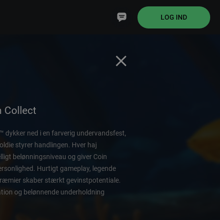
LOG IND
 Collect
™ dykker ned i en farverig undervandsfest,
oldie styrer handlingen. Hver haj
lligt belønningsniveau og giver Coin
rsonlighed. Hurtigt gameplay, legende
ræmier skaber stærkt gevinstpotentiale.
ation og belønnende underholdning