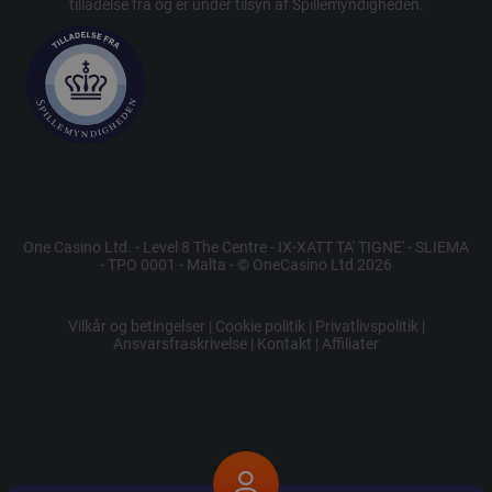
tilladelse fra og er under tilsyn af Spillemyndigheden.
dage
landestan
brugeren l
at return
placerings
lobbyLink
.onecasino.com
5 minutter
Ensures t
gets the c
when navi
the Lobby
Game pag
X-AB
Stack Exchange
1 dag
Denne coo
Inc.
af
sc-static.net
webstedso
forbindel
med flere 
One Casino Ltd. - Level 8 The Centre - IX-XATT TA' TIGNE' - SLIEMA
Dette er e
- TPO 0001 - Malta - © OneCasino Ltd 2026
der bruges
Google Privacy
kombinere
Policy
ændre ind
hjemmesi
Vilkår og betingelser
|
Cookie politik
|
Privatlivspolitik
|
gør det mu
Ansvarsfraskrivelse
|
Kontakt
|
Affiliater
hjemmesid
den bedste
udgave af
__cf_bm
Cloudflare Inc.
29
Denne coo
.sb.onecasino.com
minutter
til at sk
52
mennesker
sekunder
Dette er g
hjemmesid
lave gyldi