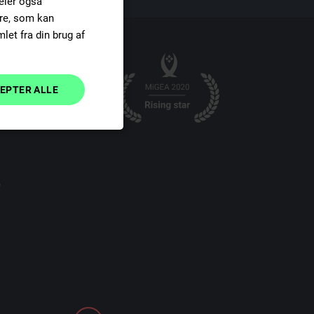
deler også
re, som kan
DUTCH
et fra din brug af
SPANISH
FINNISH
EPTER ALLE
DANISH
Uklassificerede
e
dministration.