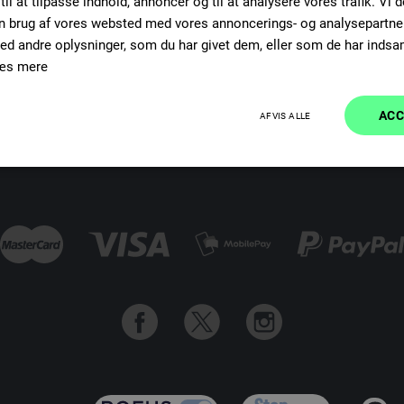
il at tilpasse indhold, annoncer og til at analysere vores trafik. Vi 
n brug af vores websted med vores annoncerings- og analysepartne
 andre oplysninger, som du har givet dem, eller som de har indsaml
æs mere
ts
Hjælpecenter
Information
ACC
AFVIS ALLE
ino
Ydeevne
Målretning
Funktionalitet
Absolut nødvendige
Ydeevne
Målretning
Funktionalitet
Uklassificered
ookies muliggør hjemmesidens grundlæggende funktionalitet såsom brugerlogin og kontoa
 bruges korrekt uden de absolut nødvendige cookies.
Udbyder / Domæne
Udløbsdato
Beskrivelse