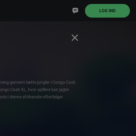
LOG IND
kning gennem tætte jungler i Congo Cash
Congo Cash XL, hvor spillere kan jagte
ots i denne afrikanske efterfølger.