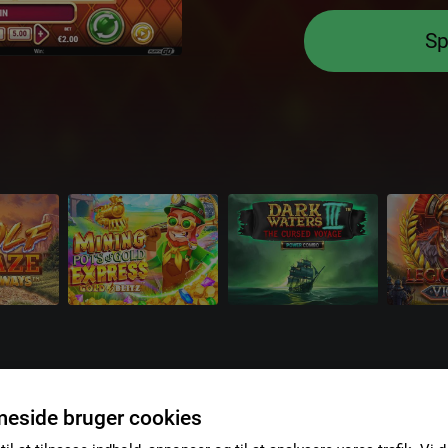
Sp
eside bruger cookies
Nederland
Danmark
España
Internat