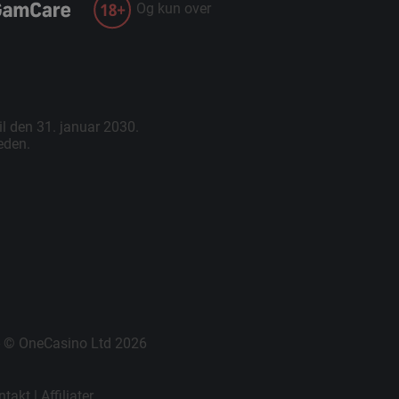
Og kun over
er af for at
navigating from the
bindelse med test
s til at kombinere
t muligt for
ve af webstedet.
il den 31. januar 2030.
eden.
ker og bots. Dette
apporter om brugen af
en til at huske
dvendigt, at Cookie-
se
en af besøg og
 - © OneCasino Ltd 2026
en. Det indsamler
ilke sider der er
formål.
ntakt
|
Affiliater