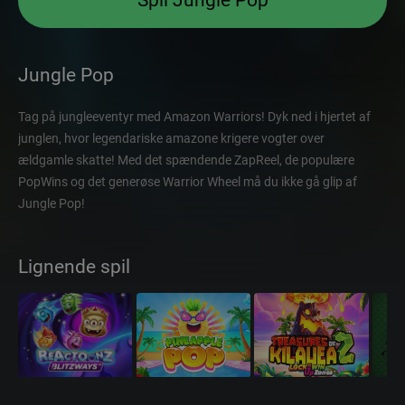
Spil Jungle Pop
Jungle Pop
Tag på jungleeventyr med Amazon Warriors! Dyk ned i hjertet af
junglen, hvor legendariske amazone krigere vogter over
ældgamle skatte! Med det spændende ZapReel, de populære
PopWins og det generøse Warrior Wheel må du ikke gå glip af
Jungle Pop!
Lignende spil